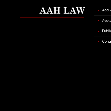
Accue
Avoc
Publi
Conta