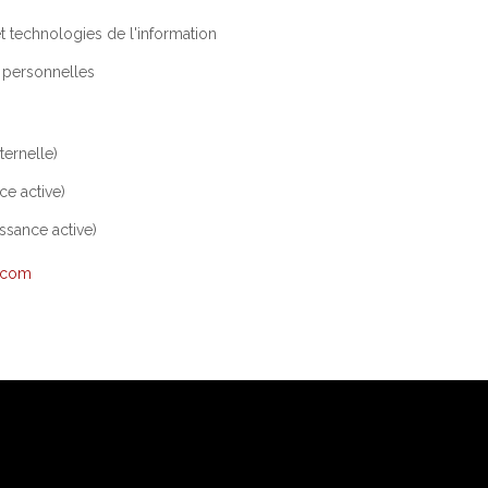
et technologies de l'information
 personnelles
ternelle)
ce active)
ssance active)
.com