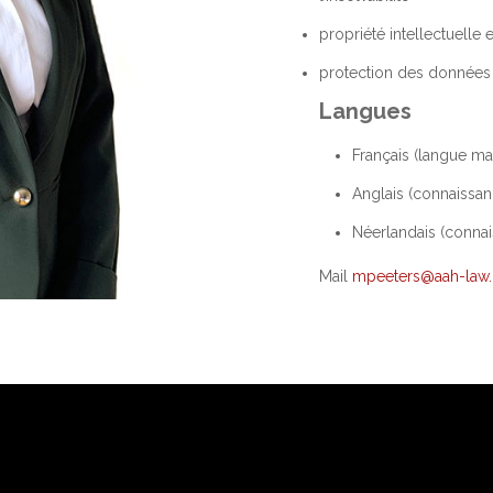
propriété intellectuelle 
protection des données
Langues
Français (langue ma
Anglais (connaissan
Néerlandais (connai
Mail
mpeeters@aah-law